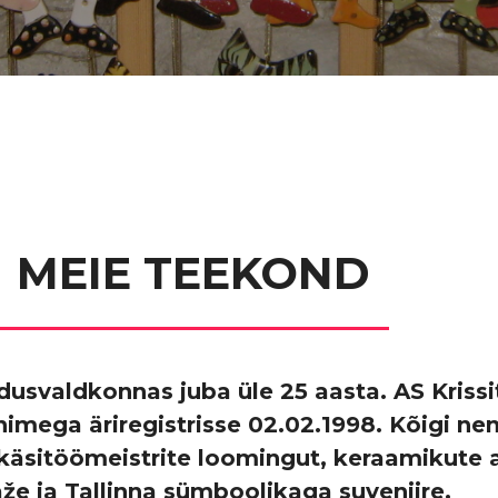
MEIE TEEKOND
svaldkonnas juba üle 25 aasta. AS Krissit
 nimega äriregistrisse 02.02.1998. Kõigi n
äsitöömeistrite loomingut, keraamikute au
aže ja Tallinna sümboolikaga suveniire.