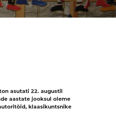
on asutati 22. augustil
ende aastate jooksul oleme
toritöid, klaasikuntsnike