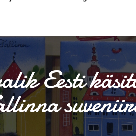
alik Eesti käsit
allinna suveniir