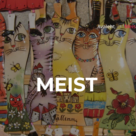
Avaleht
Meis
MEIST