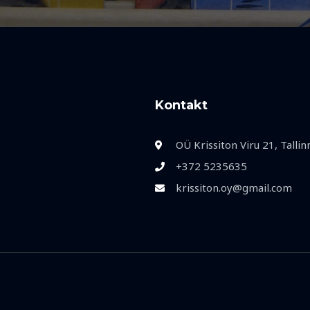
Kontakt
OÜ Krissiton Viru 21, Talli
+372 5235635
krissiton.oy@gmail.com