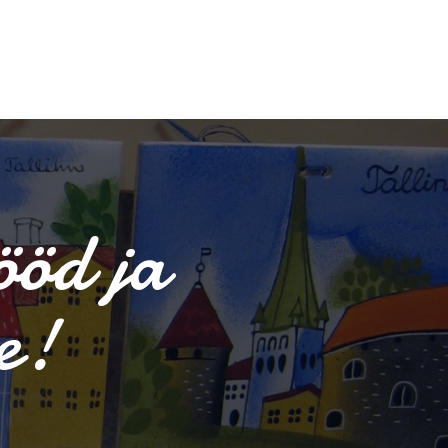
ööd ja
e!